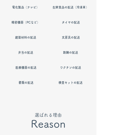
​電化製品（テレビ）
​生鮮食品の配送（冷凍車）
​精密機器（PCなど）
​タイヤの配送
​建築材料の配送
​文房具の配送
​弁当の配送
​鉄鋼の配送
医療機器の配送
ワクチンの配送
書類の配送
検査キットの配送
​選ばれる理由
​Reason