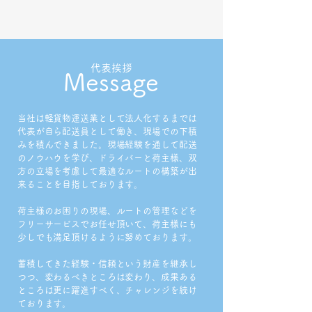
​代表挨拶
Message
当社は軽貨物運送業として法人化するまでは
代表が自ら配送員として働き、現場での下積
みを積んできました。現場経験を通して配送
のノウハウを学び、ドライバーと荷主様、双
方の立場を考慮して最適なルートの構築が出
来ることを目指しております。
荷主様のお困りの現場、ルートの管理などを
フリーサービスでお任せ頂いて、荷主様にも
少しでも満足頂けるように努めております。
蓄積してきた経験・信頼という財産を継承し
つつ、変わるべきところは変わり、成果ある
ところは更に躍進すべく、チャレンジを続け
ております。