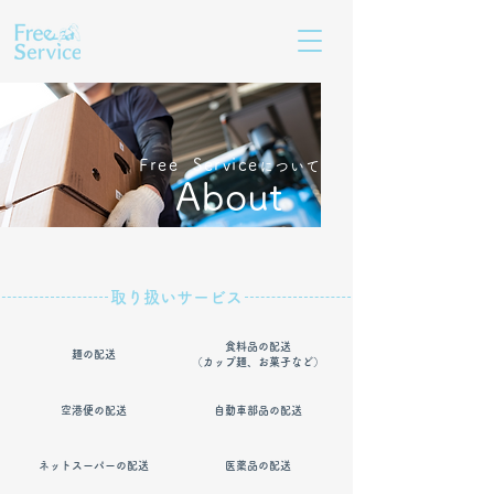
Free Service
について
​About
​取り扱いサービス
食料品の配送​
​麺の配送
​（カップ麺、お菓子など）
​空港便の配送
​自動車部品の配送
​ネットスーパーの配送
​医薬品の配送